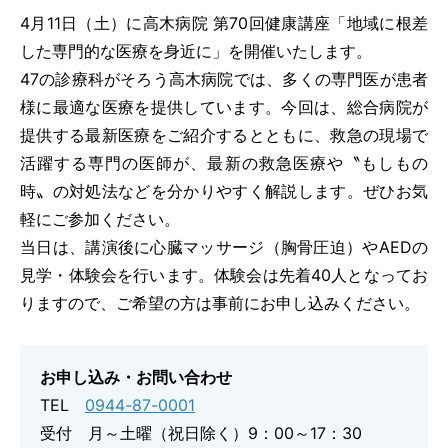
4月11日（土）に高木病院 第70回健康講座「地域に根差
した専門的な医療を身近に」を開催いたします。
47の診療科がそろう高木病院では、多くの専門医が患者
予約専用電話番号
様に最適な医療を提供しています。今回は、総合病院が
提供する最新医療をご紹介するとともに、救急の現場で
TEL.
0120-87-0062
活躍する専門の医師が、最新の救急医療や〝もしもの
時〟の対処法などを分かりやすく解説します。ぜひお気
TEL.
0120-87-0079
軽にご参加ください。
当日は、講演後に心臓マッサージ（胸骨圧迫）やAEDの
代表番号
見学・体験会を行います。体験会は先着40人となってお
TEL.
0944-87-0001
りますので、ご希望の方は事前にお申し込みください。
診療日 月曜日～土曜日
外来受付時間
お申し込み・お問い合わせ
8：30～11：30／13：30～16：30
TEL
0944-87-0001
受付 月～土曜（祝日除く）9：00～17：30
アクセス
駐車場