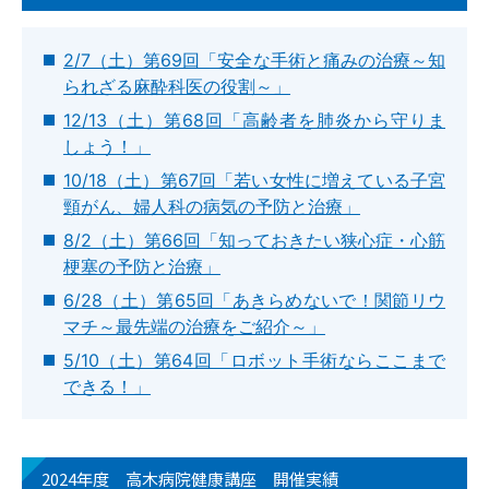
2/7（土）第69回「安全な手術と痛みの治療～知
られざる麻酔科医の役割～」
12/13（土）第68回「高齢者を肺炎から守りま
しょう！」
10/18（土）第67回「若い女性に増えている子宮
頸がん、婦人科の病気の予防と治療」
8/2（土）第66回「知っておきたい狭心症・心筋
梗塞の予防と治療」
6/28（土）第65回「あきらめないで！関節リウ
マチ～最先端の治療をご紹介～」
5/10（土）第64回「ロボット手術ならここまで
できる！」
2024年度 高木病院健康講座 開催実績