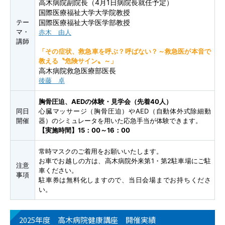
高木病院副院長（4月1日病院長就任予定）
国際医療福祉大学大学院教授
テー
国際医療福祉大学医学部教授
マ・
赤木 由人
講師
「その症状、救急車を呼ぶ？呼ばない？～救急医が本音で
教える〝危険サイン〟～」
高木病院救急医療部医長
後藤 卓
胸骨圧迫、AEDの体験・見学会（先着40人）
同日
心臓マッサージ（胸骨圧迫）やAED（自動体外式除細動
開催
器）のシミュレータを用いた応急手当が体験できます。
【実施時間】15：00～16：00
常時マスクのご着用をお願いいたします。
お車でお越しの方は、高木病院外来第1・第2駐車場にご駐
注意
車ください。
事項
駐車券は無料化しますので、当日会場までお持ちくださ
い。
2025年度 高木病院健康講座 開催実績