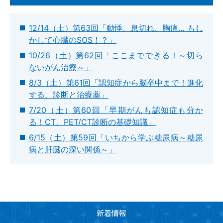
12/14（土）第63回「動悸、息切れ、胸痛… もし
かして心臓のSOS！？」
10/26（土）第62回「ここまでできる！～切ら
ないがん治療～」
8/3（土）第61回「認知症から脳卒中まで！進化
する、診断と治療薬」
7/20（土）第60回「早期がんも認知症も分か
る！CT、PET/CT診断の基礎知識」
6/15（土）第59回「いちから学ぶ糖尿病～糖尿
病と肝臓の深い関係～」
新着情報