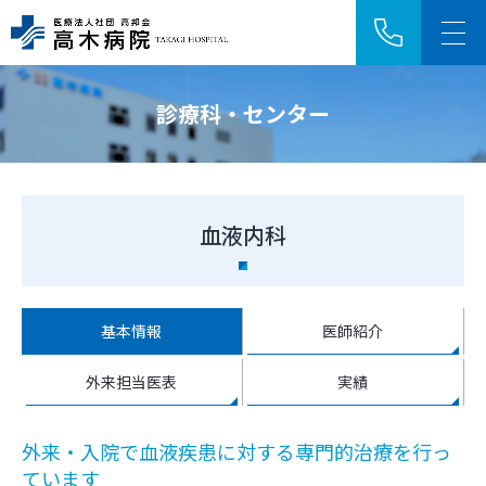
診療科・センター
アクセス
採用情報
HOME
血液内科
ご来院の方へ
基本情報
医師紹介
診療科・センター
外来担当医表
実績
病院紹介
外来・入院で血液疾患に対する専門的治療を行っ
医療関係者の方へ
ています