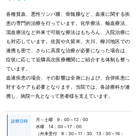
当院のがん診療
各種貧血、悪性リンパ腫、骨髄腫など、血液に関する疾
患の専門的治療を行っています。化学療法、輸血療法、
採用情報
瀉血療法など外来で可能な療法はもちろん、入院治療に
も対応しています。佐賀や久留米、大川、柳川地区での
研修医募集
連携も密で、さらに高度な治療が必要になった場合は、
症状に応じて近隣高次医療機関にご紹介する体制も整っ
専攻医募集
ています。
血液疾患の場合、その影響は全身におよび、合併疾患に
プライバシーポリシー
対するケアも必要となります。当院では、各診療科が連
携し、病院一丸となって患者様を支えています。
お問い合わせ
交通アクセス
月～土曜 9：00～12：00
診療日時
水曜 14：00～17：00
（外来受付 8：30～11：30、13：30～16：