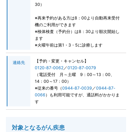
30）
※再来予約がある方は8：00より自動再来受付
機のご利用ができます
予約専用電話番号
※検体検査（予約分）は8：30より順次開始し
ます
TEL.
0120-87-0062
※火曜午前は第1・3・5に診療します
TEL.
0120-87-0079
【予約・変更・キャンセル】
連絡先
0120-87-0062
／
0120-87-0079
代表番号
（電話受付 月～土曜 9：00～13：00、
14：00～17：00）
TEL.
0944-87-0001
※従来の番号（
0944-87-0039
／
0944-87-
0066
）も利用可能ですが、通話料がかかりま
診療日 月曜日～土曜日
す
外来受付時間
8：30～11：30／13：30～16：30
対象となるがん疾患
アクセス
駐車場