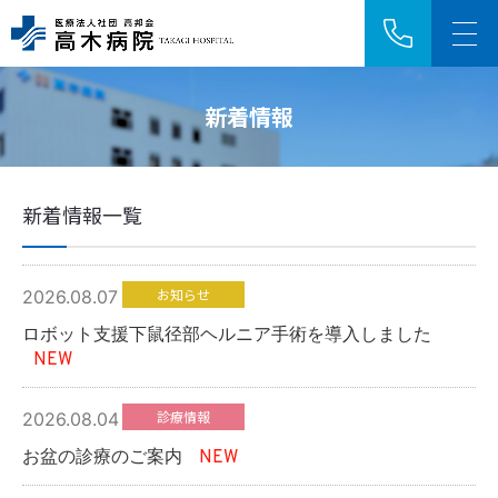
新着情報
アクセス
採用情報
新着情報一覧
HOME
ご来院の方へ
お知らせ
2026.08.07
ロボット支援下鼠径部ヘルニア手術を導入しました
診療科・センター
NEW
病院紹介
診療情報
2026.08.04
お盆の診療のご案内
NEW
医療関係者の方へ