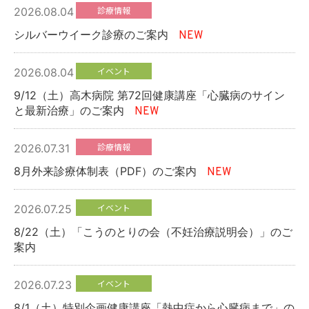
診療情報
2026.08.04
当院のがん診療
シルバーウイーク診療のご案内
NEW
採用情報
イベント
2026.08.04
9/12（土）高木病院 第72回健康講座「心臓病のサイン
研修医募集
と最新治療」のご案内
NEW
専攻医募集
診療情報
2026.07.31
8月外来診療体制表（PDF）のご案内
NEW
プライバシーポリシー
イベント
2026.07.25
お問い合わせ
8/22（土）「こうのとりの会（不妊治療説明会）」のご
案内
交通アクセス
イベント
2026.07.23
8/1（土）特別企画健康講座「熱中症から心臓病まで」の