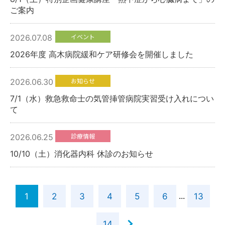
ご案内
イベント
2026.07.08
予約専用電話番号
2026年度 高木病院緩和ケア研修会を開催しました
TEL.
0120-87-0062
お知らせ
2026.06.30
TEL.
0120-87-0079
7/1（水）救急救命士の気管挿管病院実習受け入れについ
て
代表番号
診療情報
2026.06.25
TEL.
0944-87-0001
10/10（土）消化器内科 休診のお知らせ
診療日 月曜日～土曜日
外来受付時間
...
1
2
3
4
5
6
13
8：30～11：30／13：30～16：30
14
アクセス
駐車場