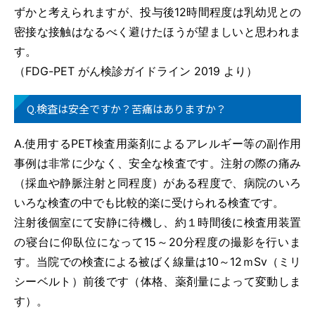
ずかと考えられますが、投与後12時間程度は乳幼児との
密接な接触はなるべく避けたほうが望ましいと思われま
す。
（FDG-PET がん検診ガイドライン 2019 より）
Q.検査は安全ですか？苦痛はありますか？
A.使用するPET検査用薬剤によるアレルギー等の副作用
事例は非常に少なく、安全な検査です。注射の際の痛み
（採血や静脈注射と同程度）がある程度で、病院のいろ
いろな検査の中でも比較的楽に受けられる検査です。
注射後個室にて安静に待機し、約１時間後に検査用装置
の寝台に仰臥位になって15～20分程度の撮影を行いま
す。当院での検査による被ばく線量は10～12ｍSv（ミリ
シーベルト）前後です（体格、薬剤量によって変動しま
す）。