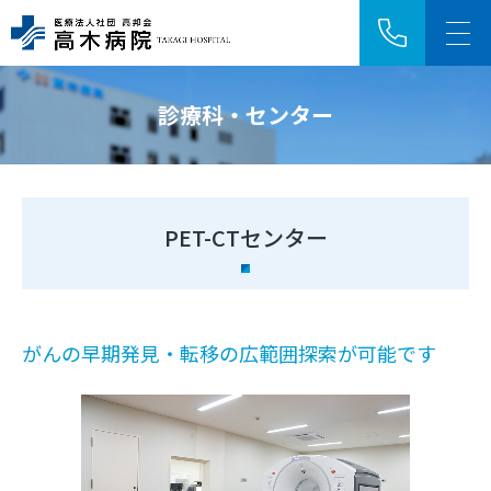
診療科・センター
アクセス
採用情報
HOME
PET-CTセンター
ご来院の方へ
診療科・センター
がんの早期発見・転移の広範囲探索が可能です
病院紹介
医療関係者の方へ