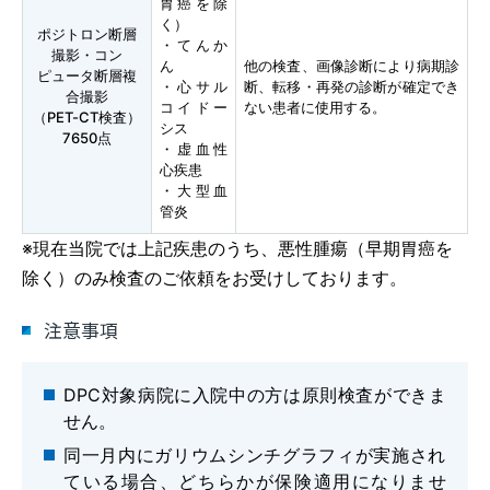
胃癌を除
く）
ポジトロン断層
・てんか
撮影・コン
ん
他の検査、画像診断により病期診
ピュータ断層複
・心サル
断、転移・再発の診断が確定でき
合撮影
コイドー
ない患者に使用する。
（PET-CT検査）
シス
7650点
・虚血性
心疾患
・大型血
管炎
※現在当院では上記疾患のうち、悪性腫瘍（早期胃癌を
除く）のみ検査のご依頼をお受けしております。
注意事項
DPC対象病院に入院中の方は原則検査ができま
せん。
同一月内にガリウムシンチグラフィが実施され
ている場合、どちらかが保険適用になりませ