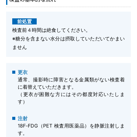
前処置
検査前４時間は絶食してください。
予約専用電話番号
※糖分を含まない水分は摂取していただいてかまい
TEL.
0120-87-0062
ません
TEL.
0120-87-0079
更衣
代表番号
通常、撮影時に障害となる金属類がない検査着
に着替えていただきます。
TEL.
0944-87-0001
（更衣が困難な方にはその都度対応いたしま
す）
診療日 月曜日～土曜日
外来受付時間
注射
8：30～11：30／13：30～16：30
18F-FDG（PET 検査用医薬品）を静脈注射しま
す。
アクセス
駐車場