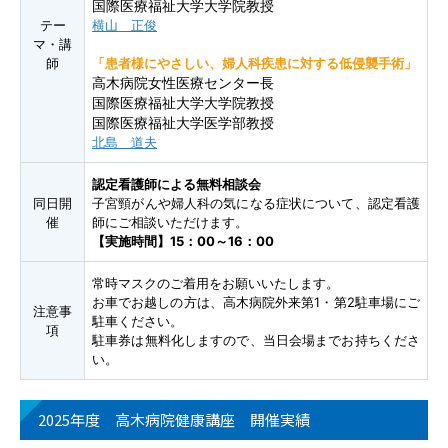
国際医療福祉大学大学院教授
テー
横山 正俊
マ・講
師
「患者様にやさしい、婦人科疾患に対する低侵襲手術」
高木病院女性医療センター長
国際医療福祉大学大学院教授
国際医療福祉大学医学部教授
北島 道夫
認定看護師による無料相談会
同日開
子宮頸がんや婦人科の気になる症状について、認定看護
催
師にご相談いただけます。
【実施時間】15：00～16：00
常時マスクのご着用をお願いいたします。
お車でお越しの方は、高木病院外来第1・第2駐車場にご
注意事
駐車ください。
項
駐車券は無料化しますので、当日会場までお持ちくださ
い。
2025年度 高木病院健康講座 開催実績