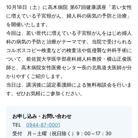
10月18日（土）に高木病院 第67回健康講座「若い女性
に増えている子宮頸がん、婦人科の病気の予防と治療」
を開催いたします。
予約専用電話番号
今回は、若い世代に増えている子宮頸がんをはじめ婦人
科の病気の予防と治療がテーマです。当院で受けられる
TEL.
0120-87-0062
コルポスコピー検査などの検査法や低侵襲な外科手術に
ついて、前佐賀大学医学部産科婦人科教授・横山正俊医
TEL.
0120-87-0079
師と、高木病院女性医療センター長の北島道夫医師が分
かりやすくご紹介します。
代表番号
当日は、講演後に認定看護師による無料相談会を行いま
TEL.
0944-87-0001
す。ぜひお気軽にご参加ください。
診療日 月曜日～土曜日
外来受付時間
お申し込み・お問い合わせ
8：30～11：30／13：30～16：30
TEL
0944-87-0001
受付 月～土曜（祝日除く）9：00～17：30
アクセス
駐車場