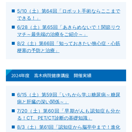
5/10（土）第64回「ロボット手術ならここまで
できる！」
6/28（土）第65回「あきらめないで！関節リウ
マチ～最先端の治療をご紹介～」
8/2（土）第66回「知っておきたい狭心症・心筋
梗塞の予防と治療」
2024年度 高木病院健康講座 開催実績
6/15（土）第59回「いちから学ぶ糖尿病～糖尿
病と肝臓の深い関係～」
7/20（土）第60回「早期がんも認知症も分か
る！CT、PET/CT診断の基礎知識」
8/3（土）第61回「認知症から脳卒中まで！進化