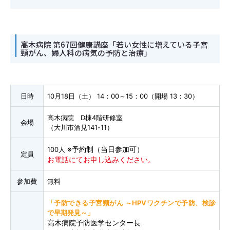
高木病院 第67回健康講座「若い女性に増えている子宮
頸がん、婦人科の病気の予防と治療」
日時
10月18日（土） 14：00～15：00（開場 13：30）
高木病院 D棟4階研修室
会場
（大川市酒見141-11）
※予約制（当日参加可）
100人
定員
お電話にてお申し込みください。
参加費
無料
「予防できる子宮頸がん ～HPVワクチンで予防、検診
で早期発見～」
高木病院予防医学センター長