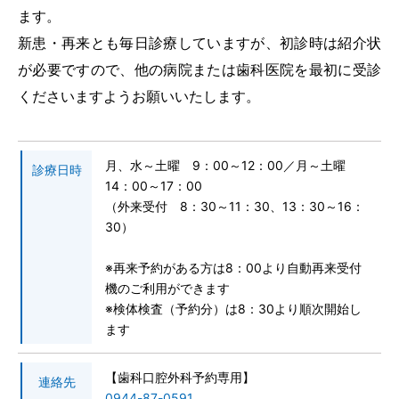
ます。
新患・再来とも毎日診療していますが、初診時は紹介状
が必要ですので、他の病院または歯科医院を最初に受診
予約専用電話番号
くださいますようお願いいたします。
TEL.
0120-87-0062
月、水～土曜 9：00～12：00／月～土曜
診療日時
TEL.
0120-87-0079
14：00～17：00
（外来受付 8：30～11：30、13：30～16：
代表番号
30）
TEL.
0944-87-0001
※再来予約がある方は8：00より自動再来受付
機のご利用ができます
診療日 月曜日～土曜日
※検体検査（予約分）は8：30より順次開始し
ます
外来受付時間
8：30～11：30／13：30～16：30
【歯科口腔外科予約専用】
連絡先
アクセス
駐車場
0944-87-0591