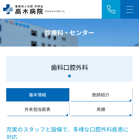
診療科・センター
アクセス
採用情報
HOME
歯科口腔外科
ご来院の方へ
基本情報
医師紹介
診療科・センター
外来担当医表
実績
病院紹介
充実のスタッフと設備で、多様な口腔外科疾患に
医療関係者の方へ
対応