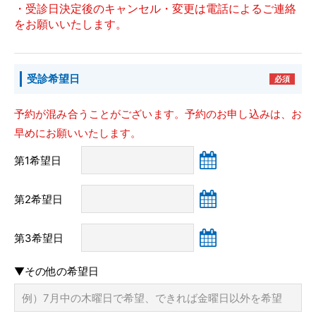
・受診日決定後のキャンセル・変更は電話によるご連絡
をお願いいたします。
当院のがん診療
採用情報
受診希望日
必須
研修医募集
予約が混み合うことがございます。予約のお申し込みは、お
早めにお願いいたします。
専攻医募集
第1希望日
プライバシーポリシー
第2希望日
お問い合わせ
第3希望日
▼その他の希望日
交通アクセス