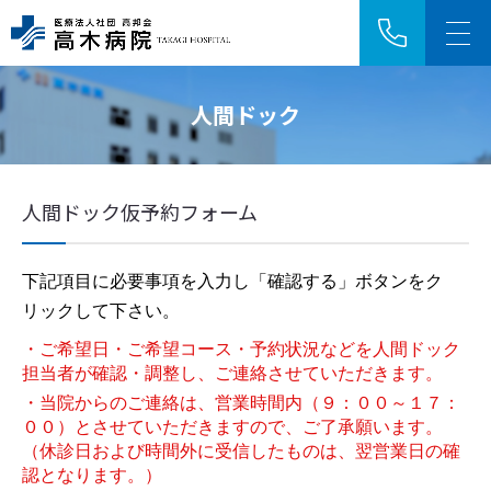
人間ドック
アクセス
採用情報
人間ドック仮予約フォーム
HOME
ご来院の方へ
下記項目に必要事項を入力し「確認する」ボタンをク
リックして下さい。
診療科・センター
・ご希望日・ご希望コース・予約状況などを人間ドック
担当者が確認・調整し、ご連絡させていただきます。
・当院からのご連絡は、営業時間内（９：００～１７：
病院紹介
００）とさせていただきますので、ご了承願います。
（休診日および時間外に受信したものは、翌営業日の確
医療関係者の方へ
認となります。）