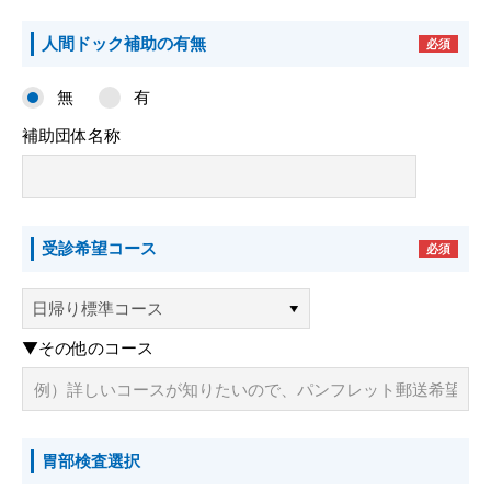
人間ドック補助の
有無
必須
無
有
予約専用電話番号
補助団体名称
TEL.
0120-87-0062
TEL.
0120-87-0079
受診希望コース
必須
代表番号
TEL.
0944-87-0001
▼その他のコース
診療日 月曜日～土曜日
外来受付時間
8：30～11：30／13：30～16：30
胃部検査選択
アクセス
駐車場