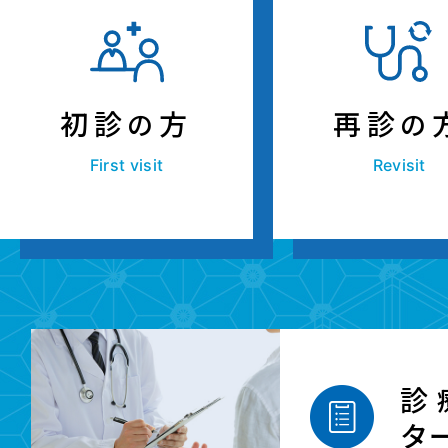
初診
方
再診
の
の
First visit
Revisit
診
タ