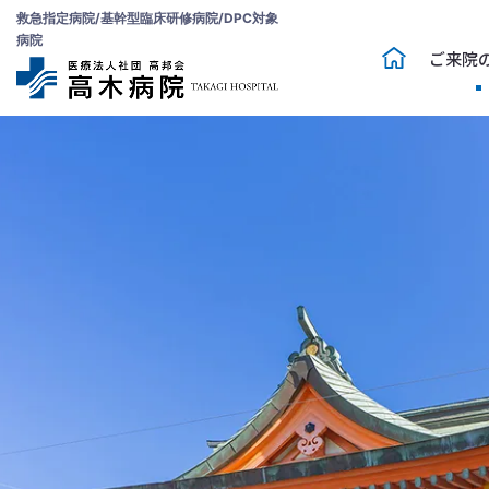
救急指定病院/基幹型臨床研修病院/DPC対象
病院
ご来院