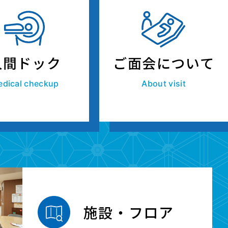
人間ドック
ご面会について
dical checkup
About visit
施設・フロア