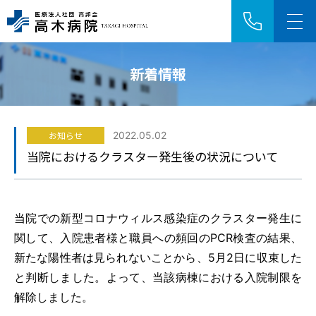
新着情報
アクセス
採用情報
お知らせ
2022.05.02
HOME
当院におけるクラスター発生後の状況について
ご来院の方へ
当院での新型コロナウィルス感染症のクラスター発生に
診療科・センター
関して、入院患者様と職員への頻回のPCR検査の結果、
新たな陽性者は見られないことから、5月2日に収束した
病院紹介
と判断しました。よって、当該病棟における入院制限を
解除しました。
医療関係者の方へ