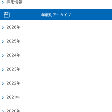
採用情報
年度別アーカイブ
予約専用電話番号
2026年
TEL.
0120-87-0062
2025年
TEL.
0120-87-0079
2024年
代表番号
2023年
TEL.
0944-87-0001
2022年
診療日 月曜日～土曜日
外来受付時間
2021年
8：30～11：30／13：30～16：30
2020年
アクセス
駐車場