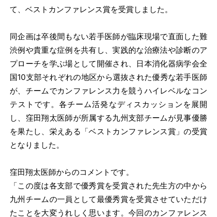
て、ベストカンファレンス賞を受賞しました。
同企画は卒後間もない若手医師が臨床現場で直面した難
渋例や貴重な症例を共有し、実践的な治療法や診断のア
予約専用電話番号
プローチを学ぶ場として開催され、日本消化器病学会全
TEL.
0120-87-0062
国10支部それぞれの地区から選抜された優秀な若手医師
が、チームでカンファレンス力を競うハイレベルなコン
TEL.
0120-87-0079
テストです。各チーム活発なディスカッションを展開
し、窪田翔太医師が所属する九州支部チームが見事優勝
代表番号
を果たし、栄えある「ベストカンファレンス賞」の受賞
TEL.
0944-87-0001
となりました。
診療日 月曜日～土曜日
窪田翔太医師からのコメントです。
外来受付時間
「この度は各支部で優秀賞を受賞された先生方の中から
8：30～11：30／13：30～16：30
九州チームの一員として最優秀賞を受賞させていただけ
たことを大変うれしく思います。今回のカンファレンス
アクセス
駐車場