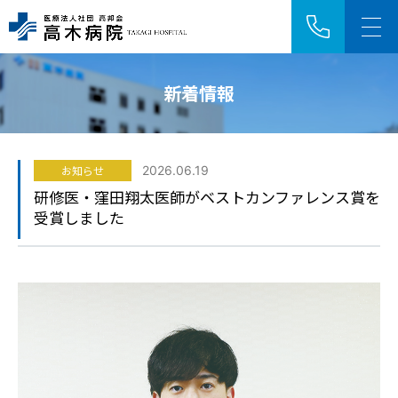
新着情報
アクセス
採用情報
お知らせ
2026.06.19
HOME
研修医・窪田翔太医師がベストカンファレンス賞を
受賞しました
ご来院の方へ
診療科・センター
病院紹介
医療関係者の方へ