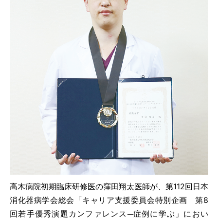
当院のがん診療
採用情報
研修医募集
専攻医募集
プライバシーポリシー
お問い合わせ
高木病院初期臨床研修医の窪田翔太医師が、第112回日本
交通アクセス
消化器病学会総会「キャリア支援委員会特別企画 第8
回若手優秀演題カンファレンス─症例に学ぶ」におい