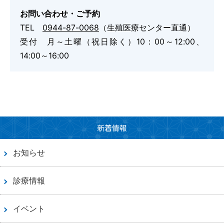
お問い合わせ・ご予約
TEL
0944-87-0068
（生殖医療センター直通）
受付 月～土曜（祝日除く）10：00～12:00、
予約専用電話番号
14:00～16:00
TEL.
0120-87-0062
TEL.
0120-87-0079
代表番号
新着情報
TEL.
0944-87-0001
お知らせ
診療日 月曜日～土曜日
診療情報
外来受付時間
8：30～11：30／13：30～16：30
イベント
アクセス
駐車場