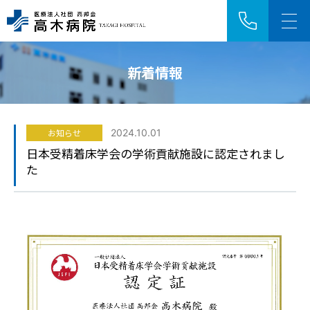
新着情報
アクセス
採用情報
お知らせ
2024.10.01
HOME
日本受精着床学会の学術貢献施設に認定されまし
た
ご来院の方へ
診療科・センター
病院紹介
医療関係者の方へ