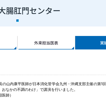
大腸肛門センター
外来担当医表
実
長の山内康平医師が日本消化管学会九州・沖縄支部主催の第1
 おなかの不調のわけ」で講演を行いました。
紹医師）