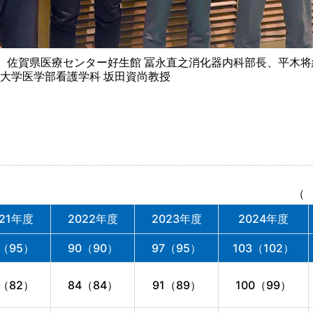
、佐賀県医療センター好生館 冨永直之消化器内科部長、平木
大学医学部看護学科 坂田資尚教授
（
021年度
2022年度
2023年度
2024年度
9（95）
90（90）
97（95）
103（102）
6（82）
84（84）
91（89）
100（99）