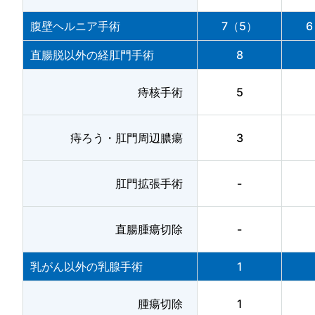
腹壁ヘルニア手術
7（5）
6
直腸脱以外の経肛門手術
8
痔核手術
5
痔ろう・肛門周辺膿瘍
3
肛門拡張手術
-
直腸腫瘍切除
-
乳がん以外の乳腺手術
1
腫瘍切除
1