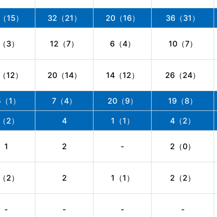
4（15）
32（21）
20（16）
36（31）
（3）
12（7）
6（4）
10（7）
5（12）
20（14）
14（12）
26（24）
5（1）
7（4）
20（9）
19（8）
（2）
4
1（1）
4（2）
1
2
-
2（0）
（2）
2
1（1）
2（2）
-
-
-
-