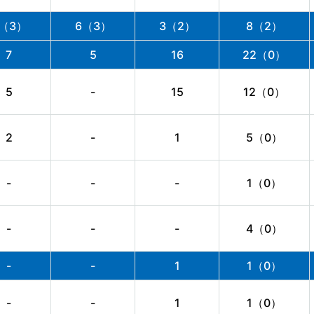
（3）
6（3）
3（2）
8（2）
7
5
16
22（0）
5
-
15
12（0）
2
-
1
5（0）
-
-
-
1（0）
-
-
-
4（0）
-
-
1
1（0）
-
-
1
1（0）