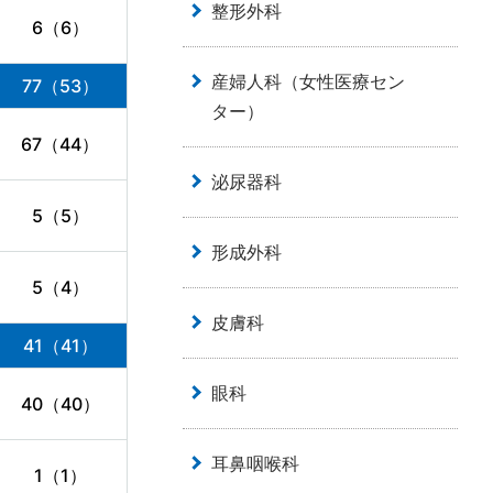
整形外科
6（6）
産婦人科（女性医療セン
77（53）
ター）
67（44）
泌尿器科
5（5）
形成外科
5（4）
皮膚科
41（41）
眼科
40（40）
耳鼻咽喉科
1（1）