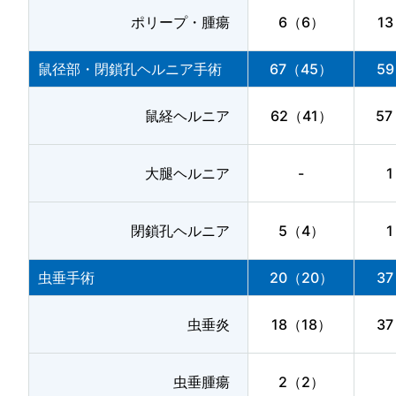
ポリープ・腫瘍
6（6）
1
鼠径部・閉鎖孔ヘルニア手術
67（45）
5
鼠経ヘルニア
62（41）
5
大腿ヘルニア
-
閉鎖孔ヘルニア
5（4）
虫垂手術
20（20）
3
虫垂炎
18（18）
3
虫垂腫瘍
2（2）