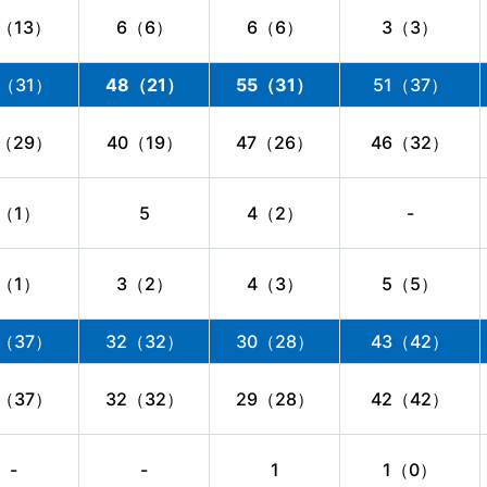
3（13）
6（6）
6（6）
3（3）
9（31）
48（21）
55（31）
51（37）
7（29）
40（19）
47（26）
46（32）
1（1）
5
4（2）
-
1（1）
3（2）
4（3）
5（5）
7（37）
32（32）
30（28）
43（42）
7（37）
32（32）
29（28）
42（42）
-
-
1
1（0）