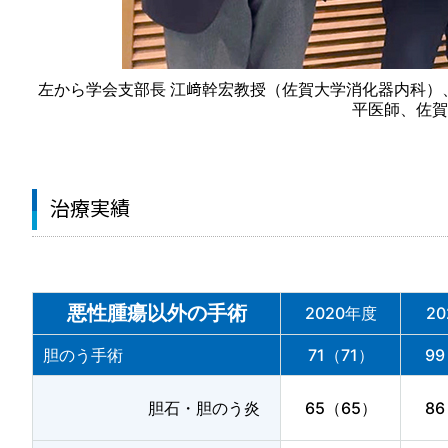
左から学会支部長 江﨑幹宏教授（佐賀大学消化器内科）
平医師、佐賀
治療実績
悪性腫瘍以外の手術
2020年度
2
胆のう手術
71（71）
9
胆石・胆のう炎
65（65）
8