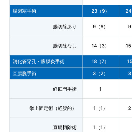
腸閉塞手術
23（9）
2
腸切除あり
9（6）
9
腸切除なし
14（3）
1
消化管穿孔・腹膜炎手術
18（7）
1
直腸脱手術
3（2）
3
経肛門手術
1
挙上固定術（経腹的）
1（1）
2
直腸切除術
1（1）