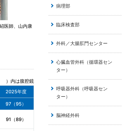
病理部
臨床検査部
将紹医師、山内康
外科／大腸肛門センター
心臓血管外科（循環器セン
ター）
 ）内は腹腔鏡
呼吸器外科（呼吸器セン
2025年度
ター）
97（95）
脳神経外科
91（89）